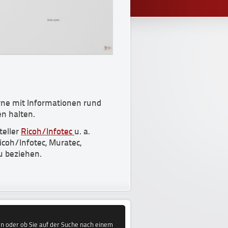
erne mit Informationen rund
n halten.
teller
Ricoh/Infotec
u. a.
icoh/Infotec, Muratec,
u beziehen.
hen oder ob Sie auf der Suche nach einem